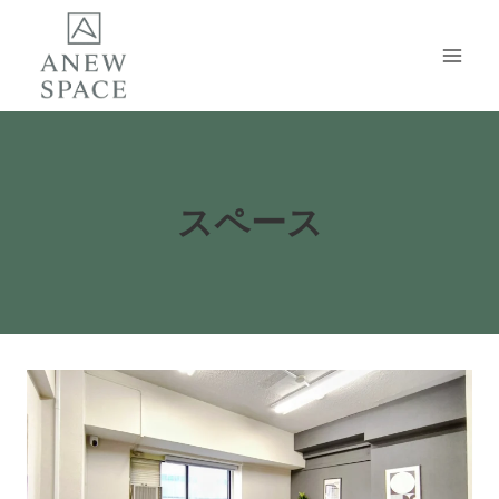
内
容
を
ス
キ
ッ
プ
スペース