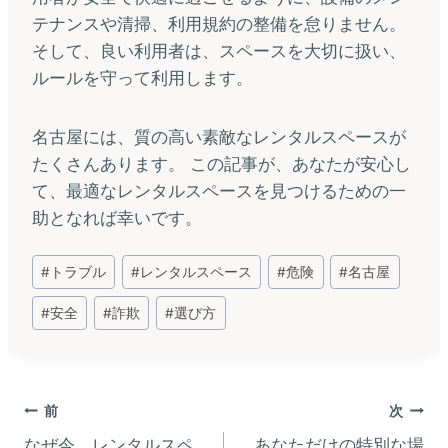
テナンスや清掃、利用規約の整備を怠りません。
そして、良い利用者は、スペースを大切に扱い、
ルールを守って利用します。
名古屋には、質の高い素敵なレンタルスペースが
たくさんあります。 この記事が、あなたが安心し
て、最適なレンタルスペースを見つけるための一
助となれば幸いです。
投
#
トラブル
#
レンタルスペース
#
危険
#
名古屋
稿
#
安全
#
詐欺
#
選び方
タ
グ:
投
前
次
なぜ今、レンタルスペ
あなただけの特別な場