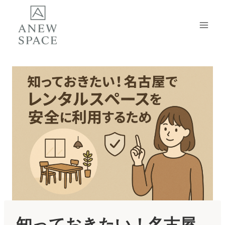
内
容
を
ス
キ
ッ
プ
知っておきたい！名古屋