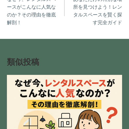
稿
ースがこんなに人気な
所を見つけよう！レン
ナ
のか？その理由を徹底
タルスペースを賢く探
解剖！
す完全ガイド
ビ
ゲ
ー
類似投稿
シ
ョ
ン