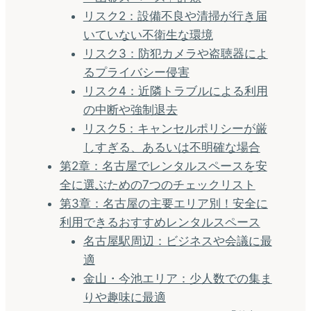
リスク2：設備不良や清掃が行き届
いていない不衛生な環境
リスク3：防犯カメラや盗聴器によ
るプライバシー侵害
リスク4：近隣トラブルによる利用
の中断や強制退去
リスク5：キャンセルポリシーが厳
しすぎる、あるいは不明確な場合
第2章：名古屋でレンタルスペースを安
全に選ぶための7つのチェックリスト
第3章：名古屋の主要エリア別！安全に
利用できるおすすめレンタルスペース
名古屋駅周辺：ビジネスや会議に最
適
金山・今池エリア：少人数での集ま
りや趣味に最適